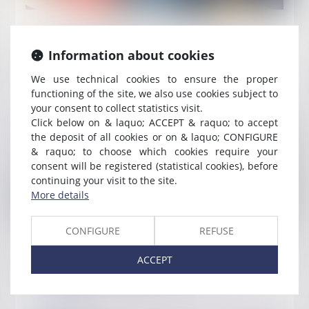
Published on :
06/06/2023
Aspects juridiques des exclusions de
Information about cookies
l'assurance malus
We use technical cookies to ensure the proper
Read more
functioning of the site, we also use cookies subject to
your consent to collect statistics visit.
Click below on & laquo; ACCEPT & raquo; to accept
the deposit of all cookies or on & laquo; CONFIGURE
& raquo; to choose which cookies require your
consent will be registered (statistical cookies), before
continuing your visit to the site.
More details
CONFIGURE
REFUSE
Published on :
30/05/2023
L’ACPR met en garde le grand public contre les
ACCEPT
escroqueries à l’assurance
Read more