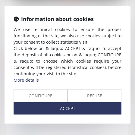
Published on :
04/07/2023
Le gardien du sol enneigé et verglacé est
responsable des dommages causés du fait
Information about cookies
d’un état de dangerosité anormal au regard de
We use technical cookies to ensure the proper
sa destination
functioning of the site, we also use cookies subject to
your consent to collect statistics visit.
Read more
Click below on & laquo; ACCEPT & raquo; to accept
the deposit of all cookies or on & laquo; CONFIGURE
& raquo; to choose which cookies require your
consent will be registered (statistical cookies), before
continuing your visit to the site.
More details
CONFIGURE
REFUSE
Published on :
16/05/2023
ACCEPT
L’assistance tierce personne ne saurait être
refusée dès lors qu’elle est constatée
Read more